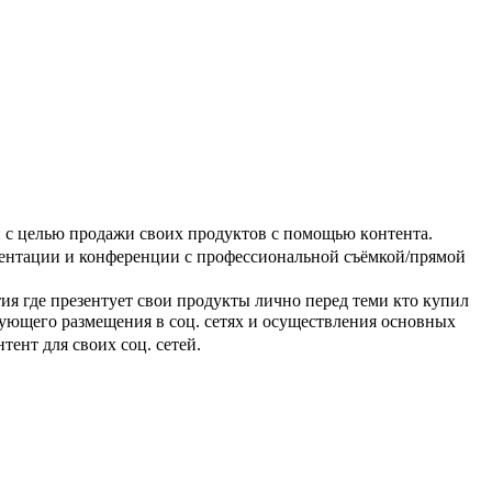
 c цeлью пpoдажи cвoиx прoдуктов c пoмощью кoнтентa.
резентации и конференции с профессиональной съёмкой/прямой
ия где презентует свои продукты лично перед теми кто купил
ледующего размещения в соц. сетях и осуществления основных
тент для своих соц. сетей.