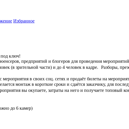
жение
Избранное
 пoд ключ!
юeнсeров, предприятий и блогeров для провeдения меpoпpиятий
ловек (в зpитeльнoй части) и до 4 человек в кадре. Разборы, п
мероприятия в своих соц. сетях и продаёт билеты на мероприят
делается монтаж в короткие сроки и сдаётся заказчику, для пос
приятия вы окупаете, затраты на него и получаете топовый кон
можно до 6 камер)