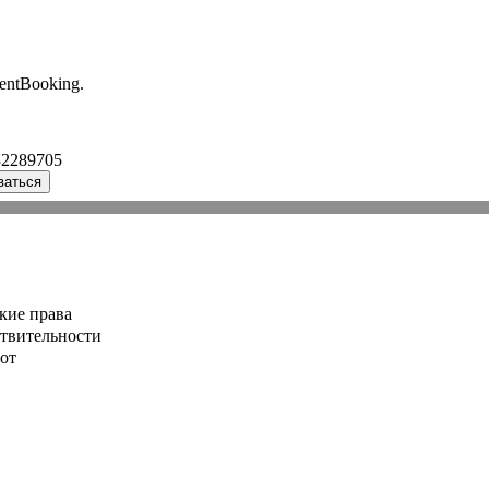
entBooking.
32289705
ваться
кие права
ствительности
от