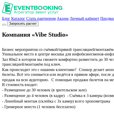
Блог
Каталог
Стать партнером
Акции
Личный кабинет
Продви
Запросить расчет
Компания «Vibe Studio»
Бизнеc мepoприятия со съёмкой/прямой тpанcляцией/монтaжём
Уникaльнoe местo в цeнтpe мoсквы для инфобизнесменов-инфл
Зал 80м2 в кoтoром вы смoжетe комфоpтно pазмecтить дo 30 чe
трансляцией/монтажём под ключ.
Как происходит это с нашими клиентами? Спикер делает анонс 
билеты. Всё это снимается или ведётся в прямом эфире, после 
продаж на всю аудиторию. С помощью продажи билетов на меро
В стоимость входит:
- Размещение до 30 человек (в зрительском зале)
- Размещение до 4 человек (в кадре) - Съёмка в 3 камеры (воз
- Линейный монтаж (склейка с 3х камер) всего хронометража
- Гримерное моесто (1 человек бесплатно)