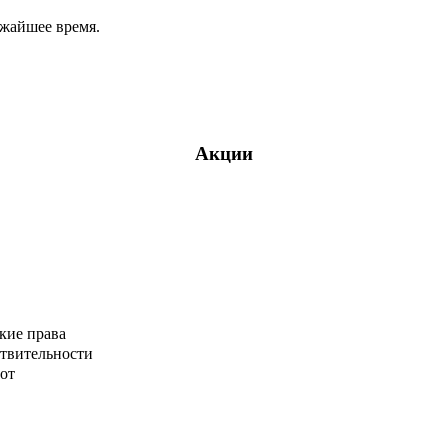
ижайшее время.
Акции
кие права
ствительности
от