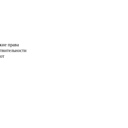
кие права
ствительности
от