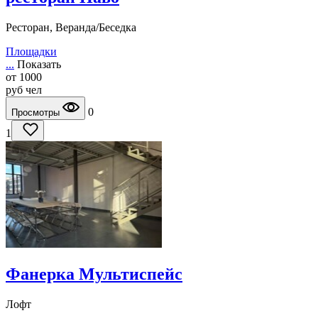
Ресторан, Веранда/Беседка
Площадки
...
Показать
от
1000
руб
чел
0
Просмотры
1
Фанерка Мультиспейс
Лофт