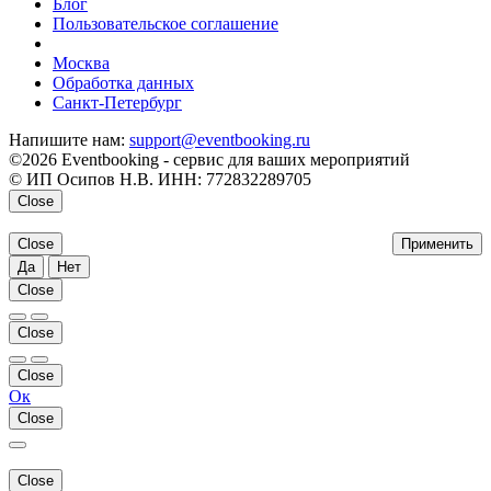
Блог
Пользовательское соглашение
напишите нам
Москва
Обработка данных
Санкт-Петербург
Напишите нам:
support@eventbooking.ru
©2026 Eventbooking - сервис для ваших мероприятий
© ИП Осипов Н.В. ИНН: 772832289705
Close
Close
Применить
Да
Нет
Close
Close
Close
Ок
Close
Close