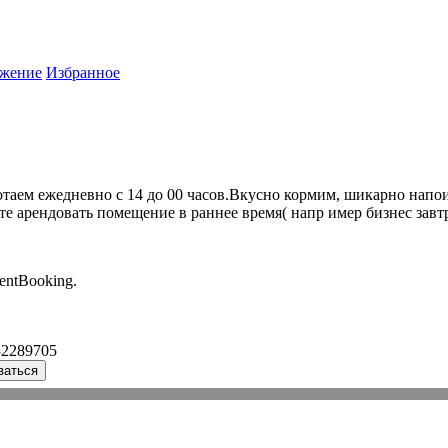
жение
Избранное
таем ежедневно с 14 до 00 часов.Вкусно кормим, шикарно напо
те арендовать помещение в раннее время( напр имер бизнес завт
entBooking.
32289705
ваться