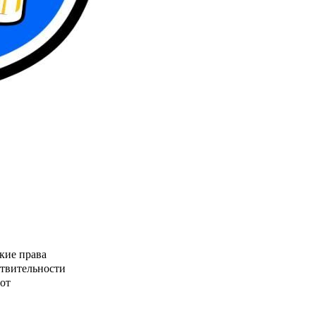
кие права
ствительности
от