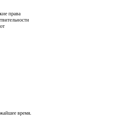
кие права
ствительности
от
ижайшее время.