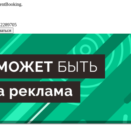
entBooking.
32289705
ваться