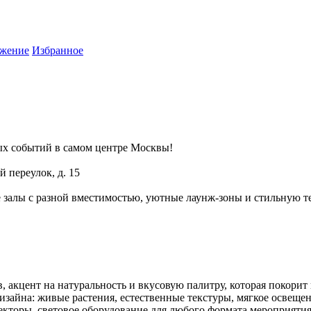
жение
Избранное
ых событий в самом центре Москвы!
 переулок, д. 15
 залы с разной вместимостью, уютные лаунж-зоны и стильную те
, акцент на натуральность и вкусовую палитру, которая покорит
изайна: живые растения, естественные текстуры, мягкое освещен
екторы, световое оборудование для любого формата мероприятия