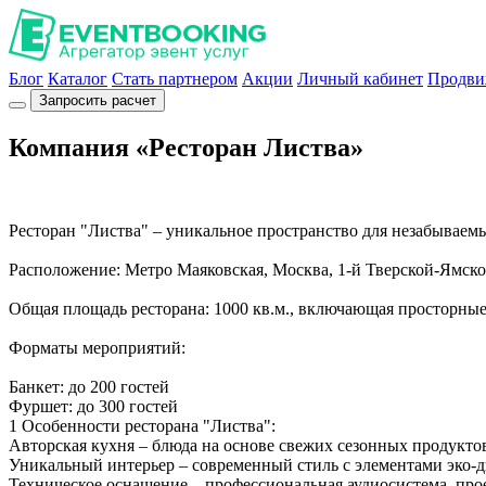
Блог
Каталог
Стать партнером
Акции
Личный кабинет
Продви
Запросить расчет
Компания «Ресторан Листва»
Ресторан "Листва" – уникальное пространство для незабываем
Расположение: Метро Маяковская, Москва, 1-й Тверской-Ямской
Общая площадь ресторана: 1000 кв.м., включающая просторные
Форматы мероприятий:
Банкет: до 200 гостей
Фуршет: до 300 гостей
1 Особенности ресторана "Листва":
Авторская кухня – блюда на основе свежих сезонных продуктов
Уникальный интерьер – современный стиль с элементами эко-д
Техническое оснащение – профессиональная аудиосистема, про