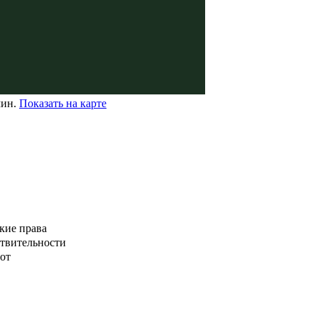
мин.
Показать на карте
кие права
ствительности
от