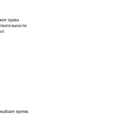
кие права
ствительности
от
ижайшее время.