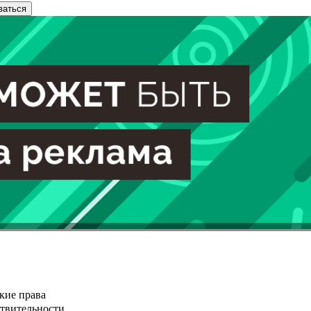
ваться
кие права
ствительности