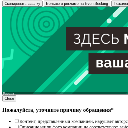
Скопировать ссылку
Больше о рекламе на EventBooking
Пожало
Реклама
Close
Пожалуйста, уточните причину обращения*
Контент, представленный компанией, нарушает авторс
Описание и/или фото компании не соответствуют дей