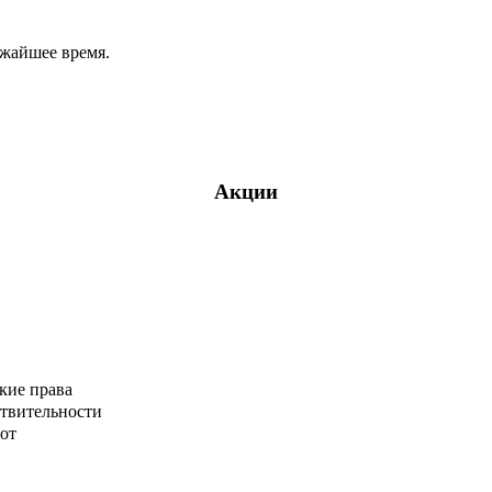
ижайшее время.
Акции
кие права
ствительности
от