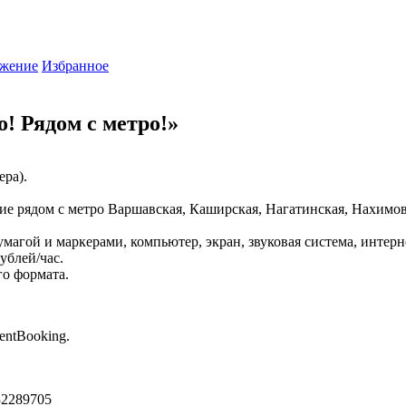
жение
Избранное
! Рядом с метро!»
ера).
ие рядом с метро Варшавская, Каширская, Нагатинская, Нахимов
магой и маркерами, компьютер, экран, звуковая система, интерне
ублей/час.
го формата.
entBooking.
32289705