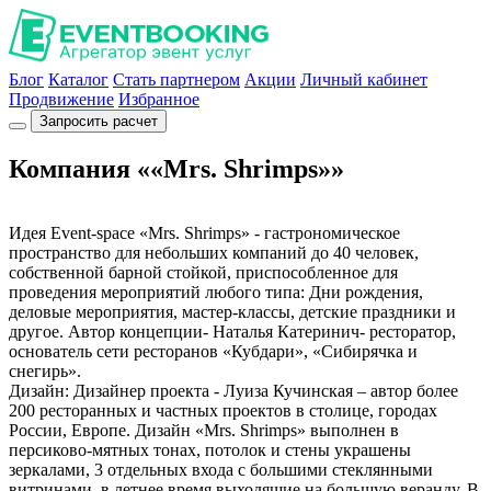
Блог
Каталог
Стать партнером
Акции
Личный кабинет
Продвижение
Избранное
Запросить расчет
Компания ««Mrs. Shrimps»»
Идея Event-space «Mrs. Shrimps» - гастрономическое
пространство для небольших компаний до 40 человек,
собственной барной стойкой, приспособленное для
проведения мероприятий любого типа: Дни рождения,
деловые мероприятия, мастер-классы, детские праздники и
другое. Автор концепции- Наталья Катеринич- ресторатор,
основатель сети ресторанов «Кубдари», «Сибирячка и
снегирь».
Дизайн: Дизайнер проекта - Луиза Кучинская – автор более
200 ресторанных и частных проектов в столице, городах
России, Европе. Дизайн «Mrs. Shrimps» выполнен в
персиково-мятных тонах, потолок и стены украшены
зеркалами, 3 отдельных входа с большими стеклянными
витринами, в летнее время выходящие на большую веранду. В