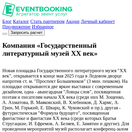
Блог
Каталог
Стать партнером
Акции
Личный кабинет
Продвижение
Избранное
Запросить расчет
Компания «Государственный
литературный музей ХХ век»
Новая площадка Государственного литературного музея "ХХ
век", открывается в конце мая 2025 года в Ледовом дворце
напротив ст. м. "Проспект Большевиков" (3 мин. пешком). На
площадке открываются две яркие выставки с современным
дизайном, одна - авангардная "Ловцы слов", посвященная
поэтам и писателям начала ХХ века (среди них М. Зощенко,
А. Ахматова, В. Маяковский, В. Хлебников, Д. Хармс, А.
Грин, М. Горький, Е. Шварц, К. Чуковский и пр.), другая -
футуристическая "Формула будущего", посвященная
фантастике и фантастам ХХ века (среди которых Братья
Стругацкие, И. Ефремов, А. Беляев, Е. Замятин и другие). Для
проведения мероприятий музей располагает конференц-залом