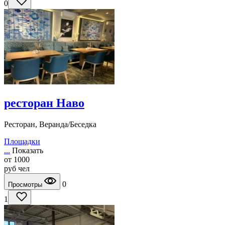
0
ресторан Наво
Ресторан, Веранда/Беседка
Площадки
...
Показать
от
1000
руб
чел
0
Просмотры
1