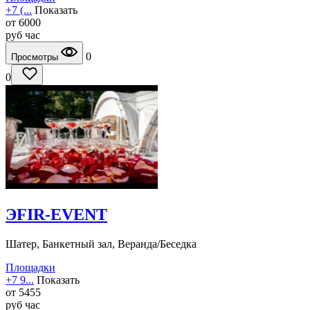
+7 (...
Показать
от
6000
руб
час
0
Просмотры
0
ЭFIR-EVENT
Шатер, Банкетный зал, Веранда/Беседка
Площадки
+7 9...
Показать
от
5455
руб
час