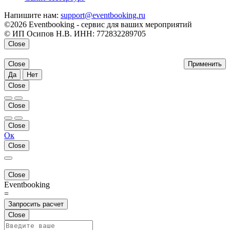
Напишите нам:
support@eventbooking.ru
©2026 Eventbooking - сервис для ваших мероприятий
© ИП Осипов Н.В. ИНН: 772832289705
Close
Close
Применить
Да
Нет
Close
Close
Close
Ок
Close
Close
Eventbooking
=
Запросить расчет
Close