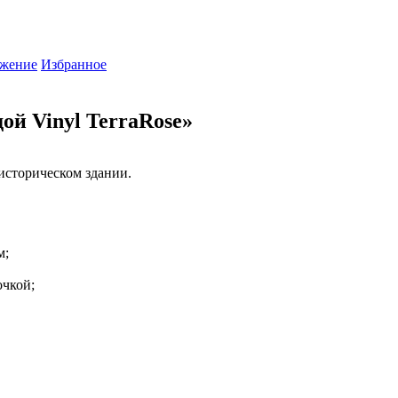
жение
Избранное
ой Vinyl TerraRose»
историческом здании.
м;
очкой;