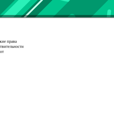
кие права
ствительности
от