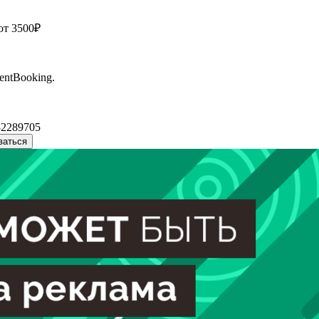
от 3500₽
entBooking.
32289705
ваться