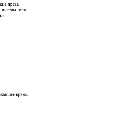
кие права
ствительности
от
ижайшее время.