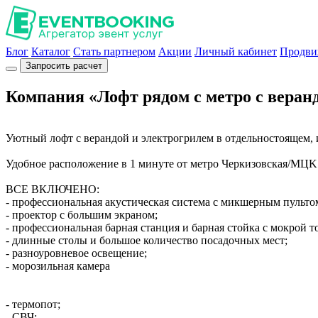
Блог
Каталог
Стать партнером
Акции
Личный кабинет
Продви
Запросить расчет
Компания «Лофт рядом с метро с веранд
Уютный лофт с верандой и электрогрилем в отдельностоящем, 
Удобное расположение в 1 минуте от метро Черкизовская/МЦK
ВСЕ ВКЛЮЧЕНО:
- профессиональная акустическая система с микшерным пульто
- проектор с большим экраном;
- профессиональная барная станция и барная стойка с мокрой т
- длинные столы и большое количество посадочных мест;
- разноуровневое освещение;
- морозильная камера
- термопот;
- СВЧ;