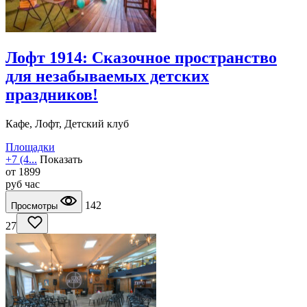
Лофт 1914: Сказочное пространство
для незабываемых детских
праздников!
Кафе, Лофт, Детский клуб
Площадки
+7 (4...
Показать
от
1899
руб
час
142
Просмотры
27