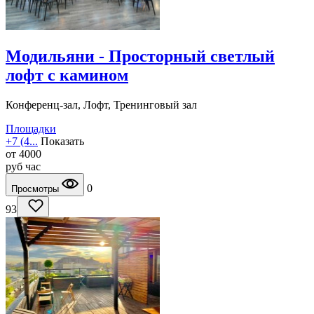
Модильяни - Просторный светлый
лофт с камином
Конференц-зал, Лофт, Тренинговый зал
Площадки
+7 (4...
Показать
от
4000
руб
час
0
Просмотры
93