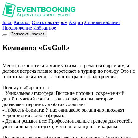
Блог
Каталог
Стать партнером
Акции
Личный кабинет
Продвижение
Избранное
Запросить расчет
Компания «GoGolf»
Место, где эстетика и минимализм встречается с драйвом, а
деловая встреча плавно перетекает в турнир по гольфу. Это не
просто зал для аренды - это пространство настроения.
Почему выбирают нас:
- Уникальная атмосфера: Высокие потолки, современный
дизайн, мягкий свет и... гольф-симуляторы, которые
добавляют перчинку любому событию
- Гибкость формата: У нас одинаково органично проходят
мероприятия любого формата
- Детали решают все: Профессиональные тренера для гостей,
уютная зона для отдыха, место для танцпола и караоке
Позвольте вашему событию звучать по новому. Сделайте его