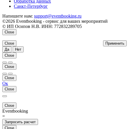
Обработка данных
Санкт-Петербург
Напишите нам:
support@eventbooking.ru
©2026 Eventbooking - сервис для ваших мероприятий
© ИП Осипов Н.В. ИНН: 772832289705
Close
Close
Применить
Да
Нет
Close
Close
Close
Ок
Close
Close
Eventbooking
=
Запросить расчет
Close