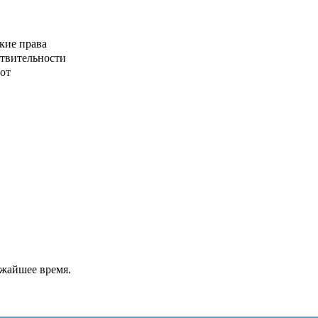
кие права
ствительности
от
ижайшее время.