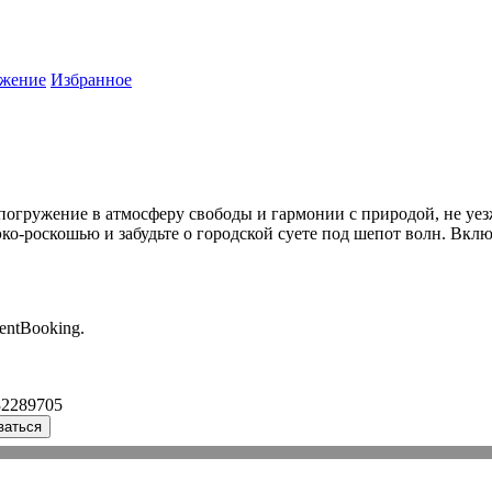
жение
Избранное
 погружение в атмосферу свободы и гармонии с природой, не уез
ко-роскошью и забудьте о городской суете под шепот волн. Вклю
entBooking.
32289705
ваться