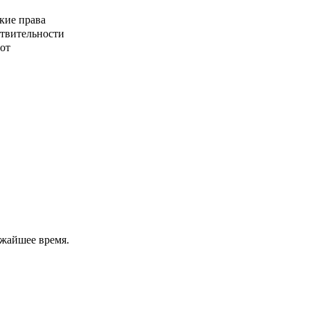
кие права
ствительности
от
ижайшее время.