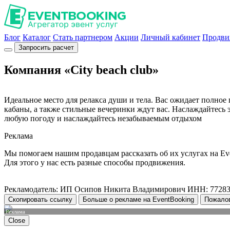
Блог
Каталог
Стать партнером
Акции
Личный кабинет
Продви
Запросить расчет
Компания «City beach club»
Идеальное место для релакса души и тела. Вас ожидает полное
кабаны, а также стильные вечеринки ждут вас. Наслаждайтесь э
любую погоду и наслаждайтесь незабываемым отдыхом
Реклама
Мы помогаем нашим продавцам рассказать об их услугах на Ev
Для этого у нас есть разные способы продвижения.
Рекламодатель: ИП Осипов Никита Владимирович ИНН: 7728
Скопировать ссылку
Больше о рекламе на EventBooking
Пожало
Реклама
Close