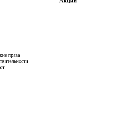
Акции
кие права
ствительности
от