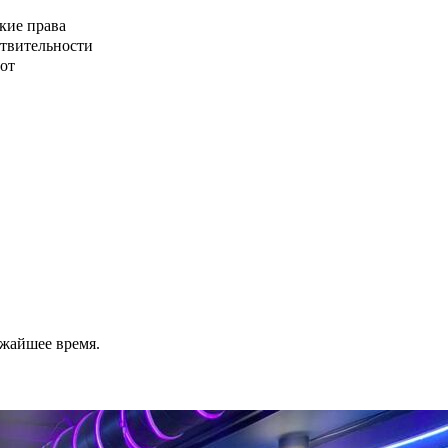
кие права
ствительности
от
ижайшее время.