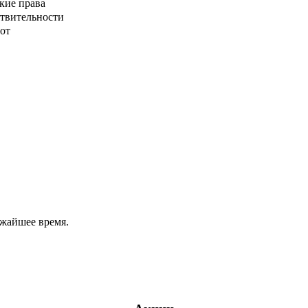
кие права
ствительности
от
ижайшее время.