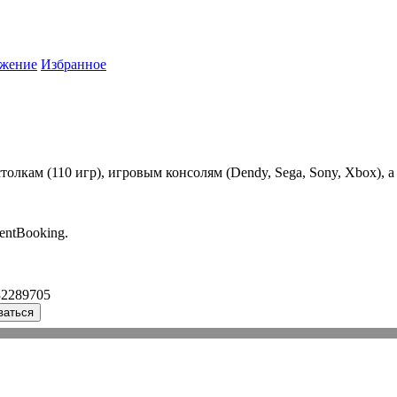
жение
Избранное
лкам (110 игр), игровым консолям (Dendy, Sega, Sony, Xbox), а 
entBooking.
32289705
ваться