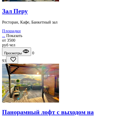
Зал Перу
Ресторан, Кафе, Банкетный зал
Площадки
...
Показать
от
3500
руб
чел
0
Просмотры
93
Панорамный лофт с выходом на