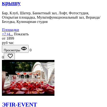
крышу
Бар, Клуб, Шатер, Банкетный зал, Лофт, Фотостудия,
Открытая площадка, Мультифункциональный зал, Веранда/
Беседка, Кулинарная студия
Площадки
+7 (4...
Показать
от
1899
руб
час
0
Просмотры
0
ЭFIR-EVENT