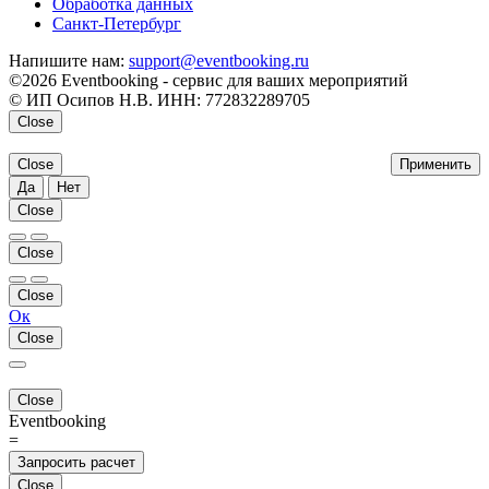
Обработка данных
Санкт-Петербург
Напишите нам:
support@eventbooking.ru
©2026 Eventbooking - сервис для ваших мероприятий
© ИП Осипов Н.В. ИНН: 772832289705
Close
Close
Применить
Да
Нет
Close
Close
Close
Ок
Close
Close
Eventbooking
=
Запросить расчет
Close