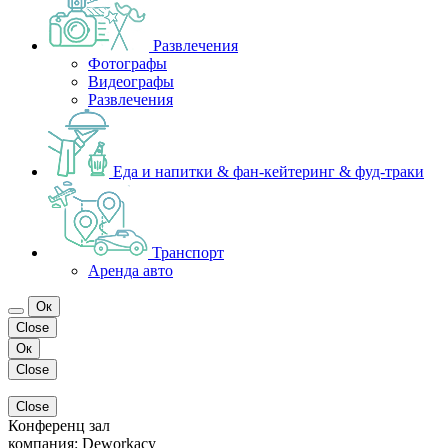
Развлечения
Фотографы
Видеографы
Развлечения
Еда и напитки & фан-кейтеринг & фуд-траки
Транспорт
Аренда авто
Ок
Close
Ок
Close
Close
Конференц зал
компания:
Deworkacy