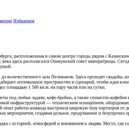
жение
Избранное
урга, расположенная в самом центре города, рядом с Казанским
 века здесь располагался Опекунский совет императрицы. Сегодн
душой.
 до величественного зала Пеликанов. Здесь проходят свадьбы, 
дбирает оптимальное пространство и сценарий, чтобы идея кли
ку площадью 1 500 кв.м. на пару часов или на сутки.
еты под любые задачи, кофе-брейки, а также спешелти-кофейня 
димой инфраструктурой — техническим оснащением, оборудовани
й опыт работы команда выстроила широкую базу партнеров от де
ах мероприятия, создавая цельное, продуманное и безупречно о
адка с историей, атмосферой и вниманием к людям. Место, где 