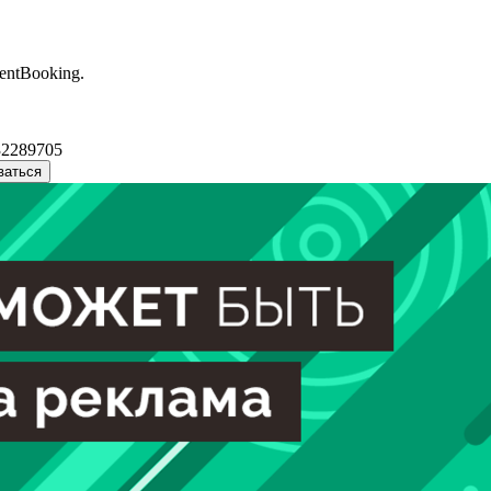
entBooking.
32289705
ваться