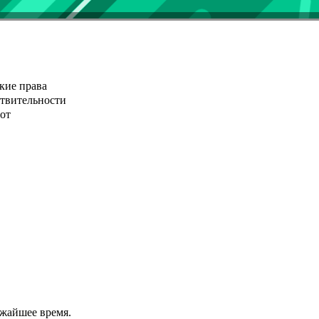
кие права
ствительности
от
ижайшее время.