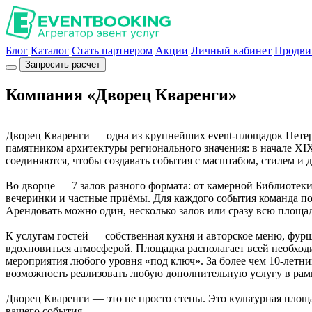
Блог
Каталог
Стать партнером
Акции
Личный кабинет
Продви
Запросить расчет
Компания «Дворец Кваренги»
Дворец Кваренги — одна из крупнейших event-площадок Петерб
памятником архитектуры регионального значения: в начале XIX
соединяются, чтобы создавать события с масштабом, стилем и 
Во дворце — 7 залов разного формата: от камерной Библиотеки
вечеринки и частные приёмы. Для каждого события команда по
Арендовать можно один, несколько залов или сразу всю площад
К услугам гостей — собственная кухня и авторское меню, фурш
вдохновиться атмосферой. Площадка располагает всей необхо
мероприятия любого уровня «под ключ». За более чем 10-летни
возможность реализовать любую дополнительную услугу в рамк
Дворец Кваренги — это не просто стены. Это культурная площ
вашего события.