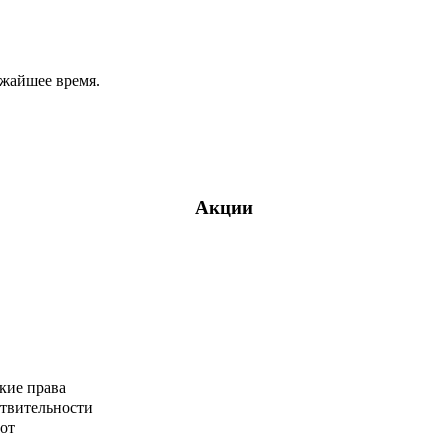
ижайшее время.
Акции
кие права
ствительности
от