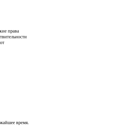
кие права
ствительности
от
ижайшее время.