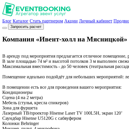
Блог
Каталог
Стать партнером
Акции
Личный кабинет
Продви
Запросить расчет
Компания «Ивент-холл на Мясницкой»
В аренду под мероприятия предлагается отличное помещение, 
В зале площадью 74 м² и высотой потолков 3 м выполнен свеж
Максимальная вместимость - до 50 человек (театральная рассадк
Помещение идеально подойдёт для небольших мероприятий: ле
В помещении есть все для проведения вашего мероприятия:
Кондиционеры
Сцена (4 на 2 метра)
Мебель (стулья, кресла спикеров)
Зона для фуршета
Лазерный ТВ/проектор Hisense Laser TV 100L5H, экран 120’
Саундбар Hisense U5120G с сабвуфером
Колонки Behringer
Микшер, пульт, 4 микрофона