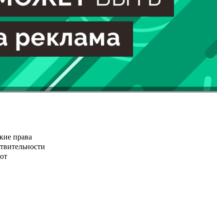
кие права
ствительности
от