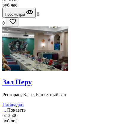
руб
час
0
Просмотры
0
Зал Перу
Ресторан, Кафе, Банкетный зал
Площадки
...
Показать
от
3500
руб
чел