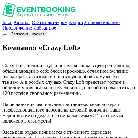
Блог
Каталог
Стать партнером
Акции
Личный кабинет
Продвижение
Избранное
Запросить расчет
Компания «Crazy Loft»
Crazy Loft- ночной клуб и летняя веранда в центре столицы,
объединяющий в себе блеск и роскошь, отчаянное желание
наслаждаться жизнью и настоящую любовь к музыке и
танцам. А в особых случаях Crazy Loft предстает гостям в
обличии универсального Event-холла, способного вместить до
120 гостей в свободном размещении.
Наше название мы получили за танцевальные номера и
профессионального персонала, который дополнит ваше
мероприятие и сделает его не забываемым! И это все уже
включено в стоимость!
Здесь ваш отдых начинается с отменного сервиса и
безупречного вкуса блюд - изысканные закуски, обширная