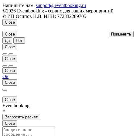
Напишите нам:
support@eventbooking.ru
©2026 Eventbooking - сервис для ваших мероприятий
© ИП Осипов Н.В. ИНН: 772832289705
Close
Close
Применить
Да
Нет
Close
Close
Close
Ок
Close
Close
Eventbooking
=
Запросить расчет
Close