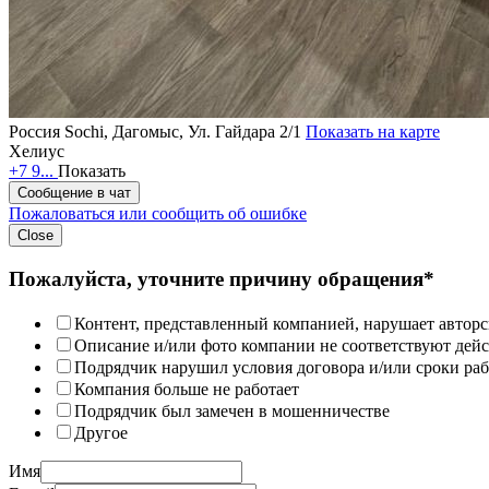
Россия
Sochi, Дагомыс, Ул. Гайдара 2/1
Показать на карте
Хелиус
+7 9...
Показать
Сообщение в чат
Пожаловаться или сообщить об ошибке
Close
Пожалуйста, уточните причину обращения*
Контент, представленный компанией, нарушает авторс
Описание и/или фото компании не соответствуют дей
Подрядчик нарушил условия договора и/или сроки раб
Компания больше не работает
Подрядчик был замечен в мошенничестве
Другое
Имя