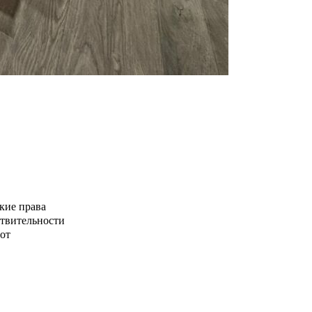
кие права
ствительности
от