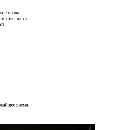
кие права
ствительности
от
ижайшее время.