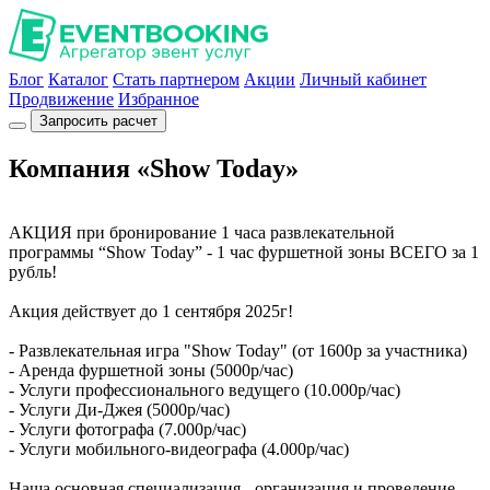
Блог
Каталог
Стать партнером
Акции
Личный кабинет
Продвижение
Избранное
Запросить расчет
Компания «Show Today»
АКЦИЯ при бронирование 1 часа развлекательной
программы “Show Today” - 1 час фуршетной зоны ВСЕГО за 1
рубль!
Акция действует до 1 сентября 2025г!
- Развлекательная игра "Show Today" (от 1600р за участника)
- Аренда фуршетной зоны (5000р/час)
- Услуги профессионального ведущего (10.000р/час)
- Услуги Ди-Джея (5000р/час)
- Услуги фотографа (7.000р/час)
- Услуги мобильного-видеографа (4.000р/час)
Наша основная специализация - организация и проведение