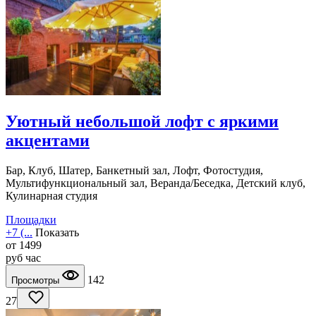
Уютный небольшой лофт с яркими
акцентами
Бар, Клуб, Шатер, Банкетный зал, Лофт, Фотостудия,
Мультифункциональный зал, Веранда/Беседка, Детский клуб,
Кулинарная студия
Площадки
+7 (...
Показать
от
1499
руб
час
142
Просмотры
27