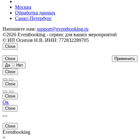
напишите нам
Москва
Обработка данных
Санкт-Петербург
Напишите нам:
support@eventbooking.ru
©2026 Eventbooking - сервис для ваших мероприятий
© ИП Осипов Н.В. ИНН: 772832289705
Close
Close
Применить
Да
Нет
Close
Close
Close
Ок
Close
Close
Eventbooking
=