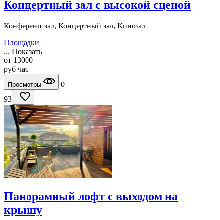
Концертный зал с высокой сценой
Конференц-зал, Концертный зал, Кинозал
Площадки
...
Показать
от
13000
руб
час
0
Просмотры
93
Панорамный лофт с выходом на
крышу