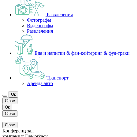
Развлечения
Фотографы
Видеографы
Развлечения
Еда и напитки & фан-кейтеринг & фуд-траки
Транспорт
Аренда авто
Ок
Close
Ок
Close
Close
Конференц зал
компания:
Deworkacy