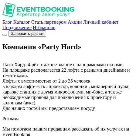
Блог
Каталог
Стать партнером
Акции
Личный кабинет
Продвижение
Избранное
Запросить расчет
Компания «Party Hard»
Пати Хард- 4-рёх этажное здание с панорамными окнами.
На площадке располагается 22 лофта с разными дизайнами и
тематиками.
Лофты с вместимостью от 2 до 35 человек.
в каждом лофте есть : проектор, колонки , микшерный пульт,
караоке станция с двумя микрофонами, ми-бокс, а так же
необходимые провода для подключения к проектору и
колонкам (аукс).
Для наших гостей мы предоставляем посуду.
Реклама
Мы помогаем нашим продавцам рассказать об их услугах на
EventBooking.