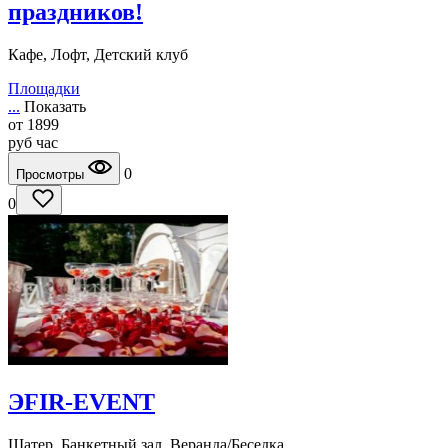
праздников!
Кафе, Лофт, Детский клуб
Площадки
...
Показать
от
1899
руб
час
0
Просмотры
0
ЭFIR-EVENT
Шатер, Банкетный зал, Веранда/Беседка