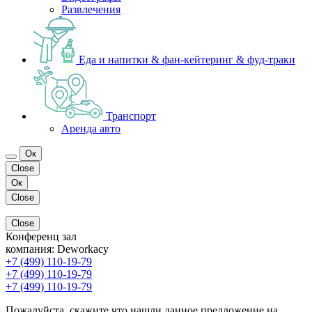
Развлечения
Еда и напитки & фан-кейтеринг & фуд-траки
Транспорт
Аренда авто
Ок
Close
Ок
Close
Close
Конференц зал
компания:
Deworkacy
+7 (499) 110-19-79
+7 (499) 110-19-79
+7 (499) 110-19-79
Пожалуйста, скажите что нашли данное предложение на