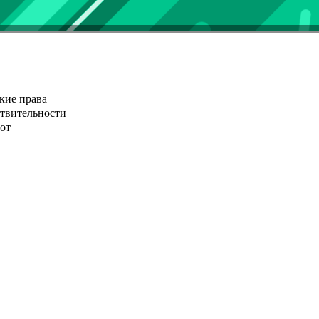
кие права
ствительности
от