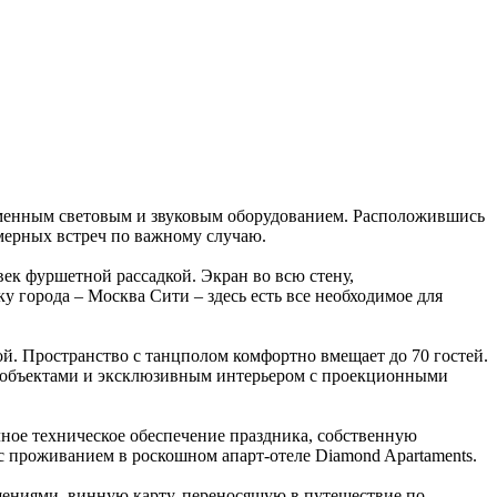
ременным световым и звуковым оборудованием. Расположившись
мерных встреч по важному случаю.
ек фуршетной рассадкой. Экран во всю стену,
 города – Москва Сити – здесь есть все необходимое для
ной. Пространство с танцполом комфортно вмещает до 70 гостей.
рт-объектами и эксклюзивным интерьером с проекционными
лное техническое обеспечение праздника, собственную
 с проживанием в роскошном апарт-отеле Diamond Apartaments.
шениями, винную карту, переносящую в путешествие по