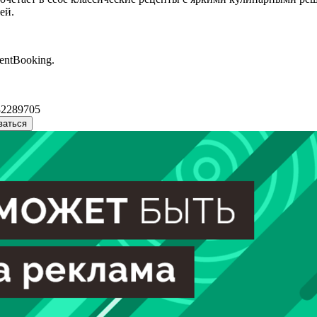
ей.
entBooking.
32289705
ваться