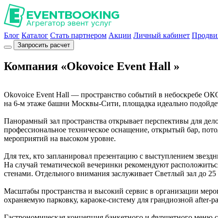
Блог
Каталог
Стать партнером
Акции
Личный кабинет
Продви
Запросить расчет
Компания «Okovoice Event Hall »
Okovoice Event Hall — пространство событий в небоскребе О
на 6-м этаже башни Москвы-Сити, площадка идеально подойдет
Панорамный зал пространства открывает перспективы для делов
профессиональное техническое оснащение, открытый бар, потол
мероприятий на высоком уровне.
Для тех, кто запланировал презентацию с выступлением звездны
На случай тематической вечеринки рекомендуют расположитьс
стенами. Отдельного внимания заслуживает Светлый зал до 25 
Масштабы пространства и высокий сервис в организации мероп
охраняемую парковку, караоке-систему для грандиозной after-p
Гастрономическая концепция банкетного и фуршетного меню с