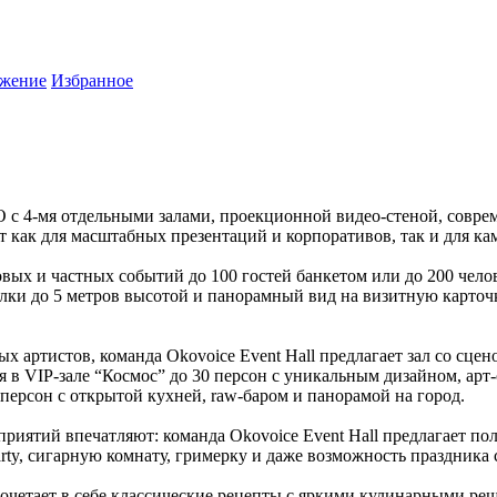
жение
Избранное
КО с 4-мя отдельными залами, проекционной видео-стеной, сов
 как для масштабных презентаций и корпоративов, так и для ка
ых и частных событий до 100 гостей банкетом или до 200 челов
ки до 5 метров высотой и панорамный вид на визитную карточку
х артистов, команда Okovoice Event Hall предлагает зал со сце
я в VIP-зале “Космос” до 30 персон с уникальным дизайном, а
персон с открытой кухней, raw-баром и панорамой на город.
риятий впечатляют: команда Okovoice Event Hall предлагает по
arty, сигарную комнату, гримерку и даже возможность праздника
очетает в себе классические рецепты с яркими кулинарными ре