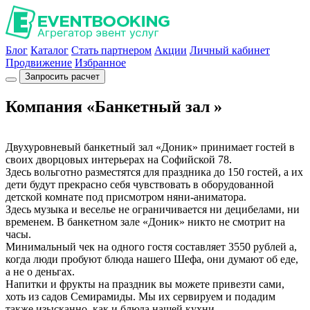
Блог
Каталог
Стать партнером
Акции
Личный кабинет
Продвижение
Избранное
Запросить расчет
Компания «Банкетный зал »
Двухуровневый банкетный зал «Доник» принимает гостей в
своих дворцовых интерьерах на Софийской 78.
Здесь вольготно разместятся для праздника до 150 гостей, а их
дети будут прекрасно себя чувствовать в оборудованной
детской комнате под присмотром няни-аниматора.
Здесь музыка и веселье не ограничивается ни децибелами, ни
временем. В банкетном зале «Доник» никто не смотрит на
часы.
Минимальный чек на одного гостя составляет 3550 рублей а,
когда люди пробуют блюда нашего Шефа, они думают об еде,
а не о деньгах.
Напитки и фрукты на праздник вы можете привезти сами,
хоть из садов Семирамиды. Мы их сервируем и подадим
также изысканно, как и блюда нашей кухни.