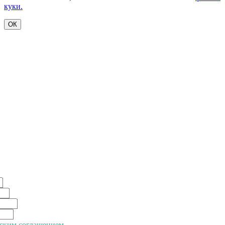
куки.
ОК
ьским соглашением.