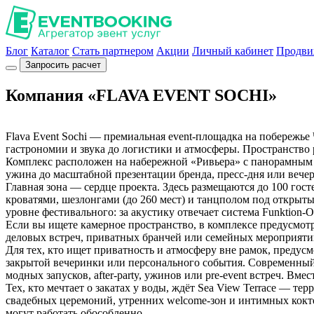
Блог
Каталог
Стать партнером
Акции
Личный кабинет
Продви
Запросить расчет
Компания «FLAVA EVENT SOCHI»
Flava Event Sochi — премиальная event-площадка на побережь
гастрономии и звука до логистики и атмосферы. Пространство р
Комплекс расположен на набережной «Ривьера» с панорамным в
ужина до масштабной презентации бренда, пресс-дня или вечер
Главная зона — сердце проекта. Здесь размещаются до 100 го
кроватями, шезлонгами (до 260 мест) и танцполом под открыты
уровне фестивального: за акустику отвечает система Funktio
Если вы ищете камерное пространство, в комплексе предусмотре
деловых встреч, приватных бранчей или семейных мероприятий
Для тех, кто ищет приватность и атмосферу вне рамок, предус
закрытой вечеринки или персонального события. Современный 
модных запусков, after-party, ужинов или pre-event встреч. Вме
Тех, кто мечтает о закатах у воды, ждёт Sea View Terrace — 
свадебных церемоний, утренних welcome-зон и интимных кокте
могут работать обособленно.