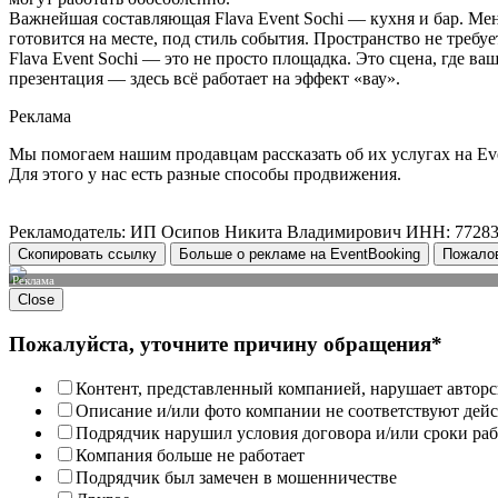
Важнейшая составляющая Flava Event Sochi — кухня и бар. 
готовится на месте, под стиль события. Пространство не требу
Flava Event Sochi — это не просто площадка. Это сцена, где в
презентация — здесь всё работает на эффект «вау».
Реклама
Мы помогаем нашим продавцам рассказать об их услугах на Ev
Для этого у нас есть разные способы продвижения.
Рекламодатель: ИП Осипов Никита Владимирович ИНН: 7728
Скопировать ссылку
Больше о рекламе на EventBooking
Пожало
Реклама
Close
Пожалуйста, уточните причину обращения*
Контент, представленный компанией, нарушает авторс
Описание и/или фото компании не соответствуют дей
Подрядчик нарушил условия договора и/или сроки раб
Компания больше не работает
Подрядчик был замечен в мошенничестве