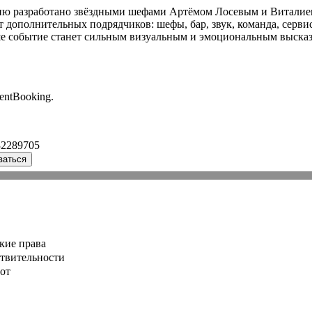
Меню разработано звёздными шефами Артёмом Лосевым и Виталие
ет дополнительных подрядчиков: шефы, бар, звук, команда, серв
аше событие станет сильным визуальным и эмоциональным высказы
entBooking.
32289705
ваться
кие права
ствительности
от