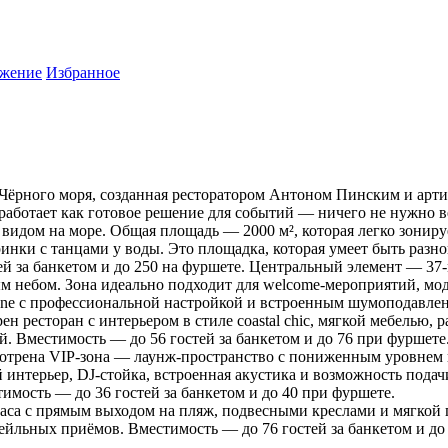
жение
Избранное
е Чёрного моря, созданная ресторатором Антоном Пинским и арти
аботает как готовое решение для событий — ничего не нужно вез
идом на море. Общая площадь — 2000 м², которая легко зониру
инки с танцами у воды. Это площадка, которая умеет быть разн
стей за банкетом и до 250 на фуршете. Центральный элемент — 
м небом. Зона идеально подходит для welcome-мероприятий, мод
n-One с профессиональной настройкой и встроенным шумоподавле
н ресторан с интерьером в стиле coastal chic, мягкой мебелью, 
. Вместимость — до 56 гостей за банкетом и до 76 при фуршете
мотрена VIP-зона — лаунж-пространство с пониженным уровнем по
интерьер, DJ-стойка, встроенная акустика и возможность подач
стимость — до 36 гостей за банкетом и до 40 при фуршете.
терраса с прямым выходом на пляж, подвесными креслами и мягко
йльных приёмов. Вместимость — до 76 гостей за банкетом и до 