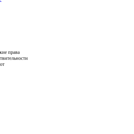
кие права
ствительности
от