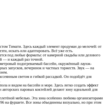
стом Тимати. Здесь каждый элемент продуман до мелочей: от
ти, искать или адаптировать. Всё уже есть.
ется под любые форматы: от камерной свадьбы или делового
ой — и каждый раз точной.
37-метровый подогреваемый бассейн, окружённый лаунж-
ных запусков, вечеринок и частных торжеств. Звук — на
нием.
рассеянным светом и гибкой рассадкой. Он подойдёт для
.
ла и видом на бассейн и море. Здесь легко создать эффект
и авторских паровых коктейлей делают зону идеальной для
й плетёной мебелью. Эта зона особенно любима организаторами
96 на фуршете. Все зоны объединены визуально, но при этом