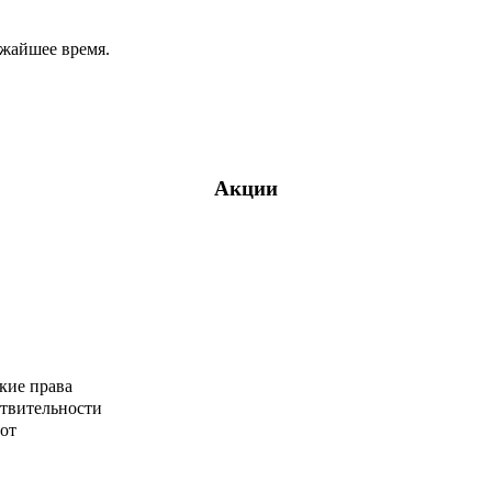
ижайшее время.
Акции
кие права
ствительности
от