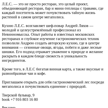
Л.Е.С. — это не просто ресторан, это целый проект,
объединяющий ресторан, бар и мини-теплицы с травами, где
каждый посетитель может почувствовать тайную жизнь
растений в самом центре мегаполиса.
Кухню Л.Е.С. возглавляет шеф-повар Андрей Ляхов —
молодой и целеустремлённый профессионал из
Невинномысска. Опыт работы в известных московских
ресторанах и глубокое изучение гастрономических техник
позволили Андрею создать авторскую кухню, где в центре
внимания — сезонные овощи, ягоды, побеги и даже лесные
шишки. Его подход отражает уважение к природе и желание
раскрыть в каждом блюде свежесть и уникальность
ингредиентов.
Кроме того, в Л.Е.С богатая винная карта, а также вкусные и
разнообразные чаи и кофе.
Приглашаем открыть для себя гастрономический лес посреди
мегаполиса и почувствовать единение с природой.
Тверской бульвар, 9
book +7 916 803 16 80
Реклама