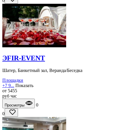
0
ЭFIR-EVENT
Шатер, Банкетный зал, Веранда/Беседка
Площадки
+7 9...
Показать
от
5455
руб
час
0
Просмотры
0