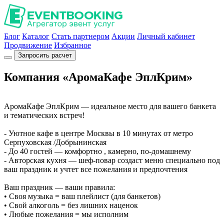
Блог
Каталог
Стать партнером
Акции
Личный кабинет
Продвижение
Избранное
Запросить расчет
Компания «АромаКафе ЭплКрим»
АромаКафе ЭплКрим — идеальное место для вашего банкета
и тематических встреч!
- Уютное кафе в центре Москвы в 10 минутах от метро
Серпуховская /Добрынинская
- До 40 гостей — комфортно , камерно, по-домашнему
- Авторская кухня — шеф-повар создаст меню специально под
ваш праздник и учтет все пожелания и предпочтения
Ваш праздник — ваши правила:
• Своя музыка = ваш плейлист (для банкетов)
• Свой алкоголь = без лишних наценок
• Любые пожелания = мы исполним