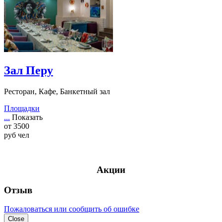
Зал Перу
Ресторан, Кафе, Банкетный зал
Площадки
...
Показать
от
3500
руб
чел
Акции
Отзыв
Пожаловаться или сообщить об ошибке
Close