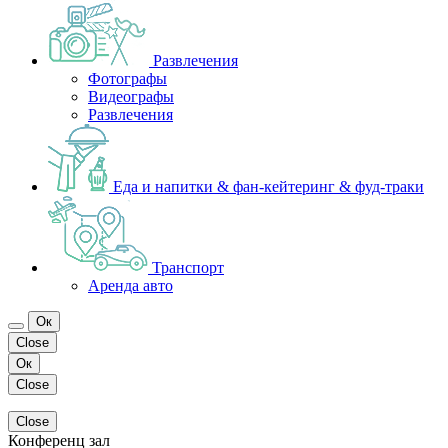
Развлечения
Фотографы
Видеографы
Развлечения
Еда и напитки & фан-кейтеринг & фуд-траки
Транспорт
Аренда авто
Ок
Close
Ок
Close
Close
Конференц зал