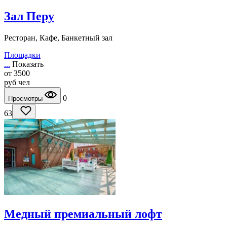
Зал Перу
Ресторан, Кафе, Банкетный зал
Площадки
...
Показать
от
3500
руб
чел
0
Просмотры
63
Медный премиальный лофт