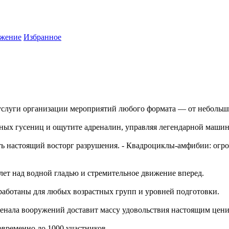
жение
Избранное
услуги организации мероприятий любого формата — от небольш
ьных гусениц и ощутите адреналин, управляя легендарной машин
ь настоящий восторг разрушения. - Квадроциклы-амфибии: огро
лет над водной гладью и стремительное движение вперед.
аботаны для любых возрастных групп и уровней подготовки.
рсенала вооружений доставит массу удовольствия настоящим це
временно до 1000 участников.