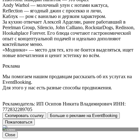
Andy Warhol — молочный улун с нотами кактуса,
Reflection — ягодный джин с просекко и личи,
Каблук — ром с ванилью и дерзким характером.
За кухню отвечает Алексей Арделян, ранее работавший в
Perelman Group, Silencio, John Calliano, RockstarDogs, Redisson,
Hookahplace Forever. Его блюда сочетают гастрономический
опыт с концептуальной подачей и идеально дополняют
коктейльное меню.
«Модники» — место для тех, кто не боится выделяться, ищет
новые впечатления и ценит эстетику во всём.
Реклама
Мы помогаем нашим продавцам рассказать об их услугах на
EventBooking.
Для этого у нас есть разные способы продвижения.
Рекламодатель: ИП Осипов Никита Владимирович ИНН:
772832289705
Скопировать ссылку
Больше о рекламе на EventBooking
Пожаловаться
Реклама
Close