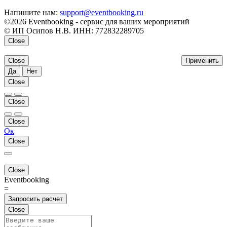
Напишите нам:
support@eventbooking.ru
©2026 Eventbooking - сервис для ваших мероприятий
© ИП Осипов Н.В. ИНН: 772832289705
Close
Close
Применить
Да
Нет
Close
Close
Close
Ок
Close
Close
Eventbooking
=
Запросить расчет
Close