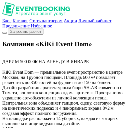
Блог
Каталог
Стать партнером
Акции
Личный кабинет
Продвижение
Избранное
Запросить расчет
Компания «KiKi Event Dom»
ДАРИМ 500 000₽ НА АРЕНДУ В ЯНВАРЕ
KiKi Event Dom — премиальное event-пространство в центре
Москвы, на Трубной площади. Площадь 600 м² позволяет
разместить до 350 гостей на фуршет и до 150 на банкет.
Дизайн разработан архитектурным бюро SH.AR совместно с
Тимати, воплотив концепцию «дома артиста». Пространство
украшено арт-объектами из личной коллекции певца.
Центральная зона объединяет танцпол, сцену, световую ферму
на кинетических подвесах и 4 панорамных экрана 8×2 м,
создавая эффект полного погружения.
На площадке расположено 14 уборных, каждая из которых
выполнена в индивидуальном дизайне.