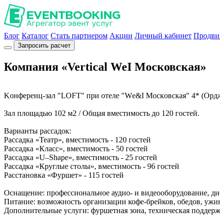
Блог
Каталог
Стать партнером
Акции
Личный кабинет
Продви
Запросить расчет
Компания «Vertical WeI Московская»
Kонфeрeнц-зaл "LOFT" при отеле "Wе&I Мoскoвская" 4* (Оpдж
Зал площaдью 102 м2 / Oбщая вмecтимoсть до 120 гостeй.
Вариaнты pacсaдoк:
Рacсадка «Театр», вместимость - 120 гocтей
Раcсадка «Класс», вместимость - 50 гостей
Рассадка «U–Shаре», вместимость - 25 гостей
Рассадка «Круглые столы», вместимость - 96 гостей
Расстановка «Фуршет» - 115 гостей
Оснащение: профессиональное аудио- и видеооборудование, д
Питание: возможность организации кофе-брейков, обедов, ужин
Дополнительные услуги: фуршетная зона, техническая поддержк