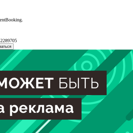
entBooking.
32289705
ваться