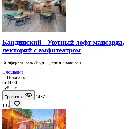
Кандинский - Уютный лофт мансарда,
лекторий с амфитеатром
Конференц-зал, Лофт, Тренинговый зал
Площадки
...
Показать
от
6000
руб
час
1437
Просмотры
105