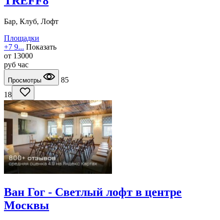
TREFF8
Бар, Клуб, Лофт
Площадки
+7 9...
Показать
от
13000
руб
час
85
Просмотры
18
Ван Гог - Светлый лофт в центре
Москвы