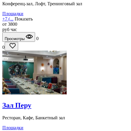
Конференц-зал, Лофт, Тренинговый зал
Площадки
+7 (...
Показать
от
3800
руб
час
0
Просмотры
0
Зал Перу
Ресторан, Кафе, Банкетный зал
Площадки