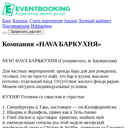
Блог
Каталог
Стать партнером
Акции
Личный кабинет
Продвижение
Избранное
Запросить расчет
Компания «HAVA БАРКУХНЯ»
NEW! HAVA БАР&КУХНЯ (Суперметалл, м. Бауманская)
Для частных мероприятий: аренда бара для дня рождения,
тусовки, это не просто лофт, это бар и кухня, высокие
потолки, отдельный вход. Отсутствие жилого фонда рядом.
Можем обсудить индивидуальные условия.
КУХНЯ! Готовим со смыслом и страстью
1. Смэшбургеры и Тако, настоящие — по-Калифорнийски
2. Шварма и Фалафель, прямо как в Тель-Авиве
3. Fried chicken и хрустящие креветки, southern style
4. еженедельные спешлы (на этой неделе авторский
трюфельный смэш и Chicken & Waffles, прямиком из Гарлема)