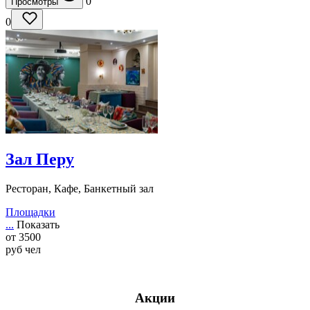
0
Просмотры
0
Зал Перу
Ресторан, Кафе, Банкетный зал
Площадки
...
Показать
от
3500
руб
чел
Акции