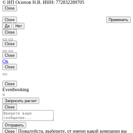
© ИП Осипов Н.В. ИНН: 772832289705
Close
Close
Применить
Да
Нет
Close
Close
Close
Ок
Close
Close
Eventbooking
=
Запросить расчет
Close
Отправить
Пожалуйста, выберите, от имени какой компании вы
Close