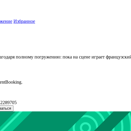
жение
Избранное
годаря полному погружению: пока на сцене играет французский 
entBooking.
32289705
ваться