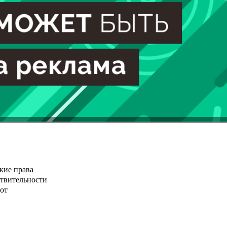
кие права
ствительности
от