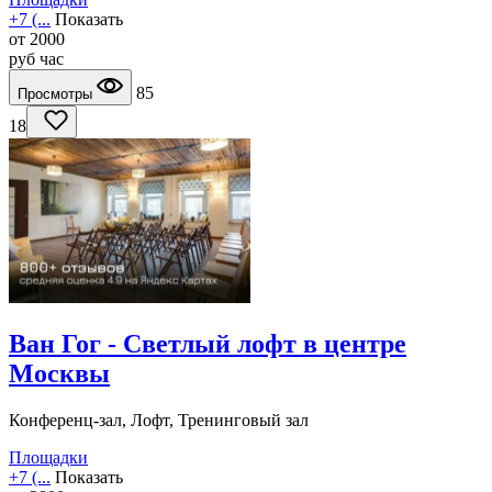
+7 (...
Показать
от
2000
руб
час
85
Просмотры
18
Ван Гог - Светлый лофт в центре
Москвы
Конференц-зал, Лофт, Тренинговый зал
Площадки
+7 (...
Показать