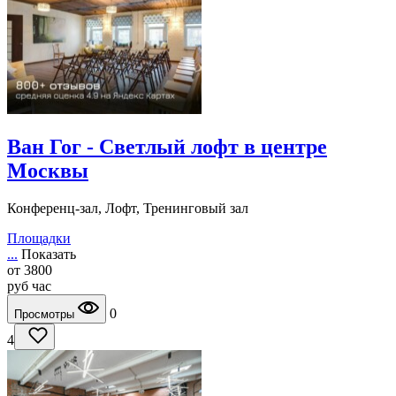
Ван Гог - Светлый лофт в центре
Москвы
Конференц-зал, Лофт, Тренинговый зал
Площадки
...
Показать
от
3800
руб
час
0
Просмотры
4