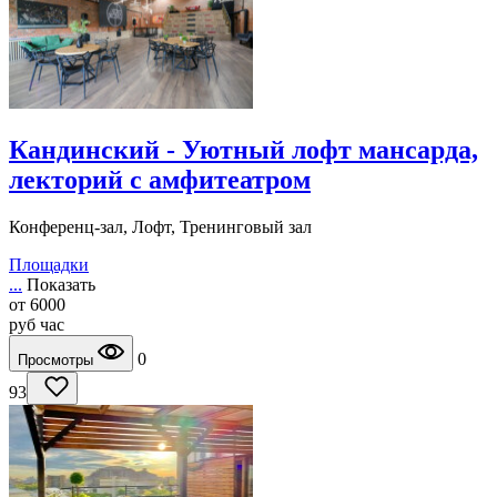
Кандинский - Уютный лофт мансарда,
лекторий с амфитеатром
Конференц-зал, Лофт, Тренинговый зал
Площадки
...
Показать
от
6000
руб
час
0
Просмотры
93