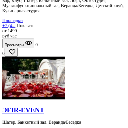
Бар, Клуб, Шатер, Банкетный зал, Лофт, Фотостудия,
Мультифункциональный зал, Веранда/Беседка, Детский клуб,
Кулинарная студия
Площадки
+7 (4...
Показать
от
1499
руб
час
0
Просмотры
0
ЭFIR-EVENT
Шатер, Банкетный зал, Веранда/Беседка