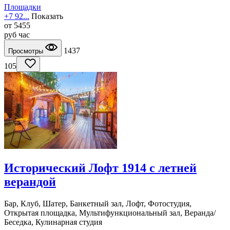
Площадки
+7 92...
Показать
от
5455
руб
час
1437
Просмотры
105
Исторический Лофт 1914 с летней
верандой
Бар, Клуб, Шатер, Банкетный зал, Лофт, Фотостудия,
Открытая площадка, Мультифункциональный зал, Веранда/
Беседка, Кулинарная студия