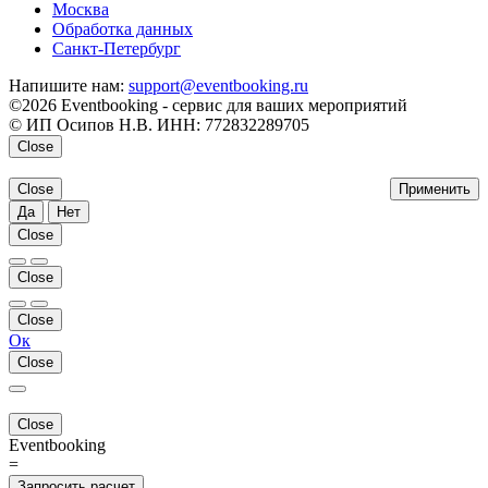
Москва
Обработка данных
Санкт-Петербург
Напишите нам:
support@eventbooking.ru
©2026 Eventbooking - сервис для ваших мероприятий
© ИП Осипов Н.В. ИНН: 772832289705
Close
Close
Применить
Да
Нет
Close
Close
Close
Ок
Close
Close
Eventbooking
=
Запросить расчет