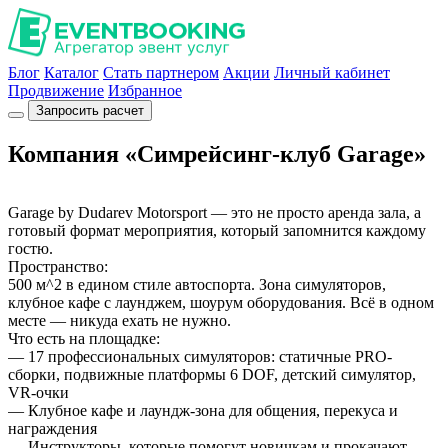
Блог
Каталог
Стать партнером
Акции
Личный кабинет
Продвижение
Избранное
Запросить расчет
Компания «Симрейсинг-клуб Garage»
Garage by Dudarev Motorsport — это не просто аренда зала, а
готовый формат мероприятия, который запомнится каждому
гостю.
Пространство:
500 м^2 в едином стиле автоспорта. Зона симуляторов,
клубное кафе с лаунджем, шоурум оборудования. Всё в одном
месте — никуда ехать не нужно.
Что есть на площадке:
— 17 профессиональных симуляторов: статичные PRO-
сборки, подвижные платформы 6 DOF, детский симулятор,
VR-очки
— Клубное кафе и лаундж-зона для общения, перекуса и
награждения
— Инструкторы, которые помогут новичкам и прокачают