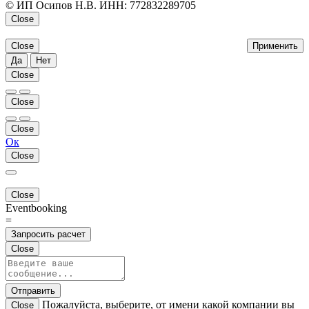
© ИП Осипов Н.В. ИНН: 772832289705
Close
Close
Применить
Да
Нет
Close
Close
Close
Ок
Close
Close
Eventbooking
=
Запросить расчет
Close
Отправить
Пожалуйста, выберите, от имени какой компании вы
Close