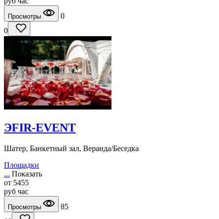
руб
час
0
Просмотры
0
ЭFIR-EVENT
Шатер, Банкетный зал, Веранда/Беседка
Площадки
...
Показать
от
5455
руб
час
85
Просмотры