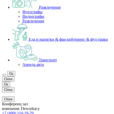
Развлечения
Фотографы
Видеографы
Развлечения
Еда и напитки & фан-кейтеринг & фуд-траки
Транспорт
Аренда авто
Ок
Close
Ок
Close
Close
Конференц зал
компания:
Deworkacy
+7 (499) 110-19-79