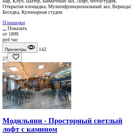
Бар, Клуб, Шатер, Банкетный зал, Лофт, Фотостудия,
Открытая площадка, Мультифункциональный зал, Веранда/
Беседка, Кулинарная студия
Площадки
...
Показать
от
1899
руб
час
142
Просмотры
27
Модильяни - Просторный светлый
лофт с камином