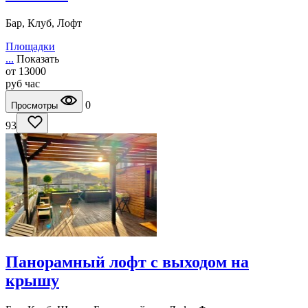
Бар, Клуб, Лофт
Площадки
...
Показать
от
13000
руб
час
0
Просмотры
93
Панорамный лофт с выходом на
крышу