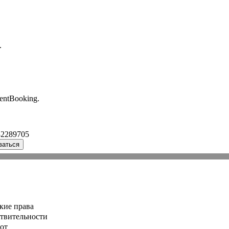
.
entBooking.
32289705
ваться
кие права
ствительности
от