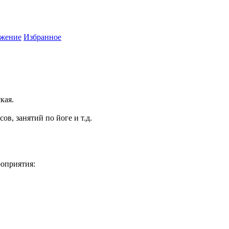
жение
Избранное
кая.
ов, занятий по йоге и т.д.
роприятия: