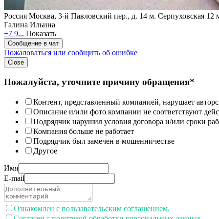
Россия
Москва, 3-й Павловский пер., д. 14
м. Серпуховская 12 
Галина Ильина
+7 9...
Показать
Сообщение в чат
Пожаловаться или сообщить об ошибке
Close
Пожалуйста, уточните причину обращения*
Контент, представленный компанией, нарушает авторс
Описание и/или фото компании не соответствуют дей
Подрядчик нарушил условия договора и/или сроки раб
Компания больше не работает
Подрядчик был замечен в мошенничестве
Другое
Имя
E-mail
Ознакомлен с пользавательским соглашением.
Согласен с политекой обработки персональных данных.