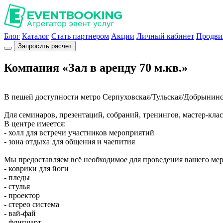
Блог
Каталог
Стать партнером
Акции
Личный кабинет
Продви
Запросить расчет
Компания «Зал в аренду 70 м.кв.»
В пешей доступности метро Серпуховская/Тульская/Добрынинс
Для семинаров, презентаций, собраний, тренингов, мастер-класс
В центре имеется:
- холл для встречи участников мероприятий
- зона отдыха для общения и чаепития
Мы предоставляем всё необходимое для проведения вашего ме
- коврики для йоги
- пледы
- стулья
- проектор
- стерео система
- вай-фай
- флипчарт