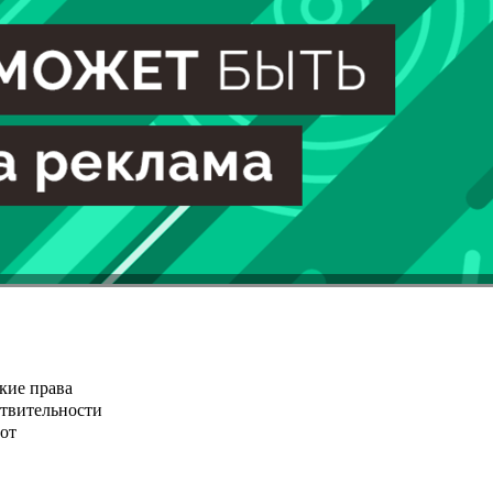
кие права
ствительности
от