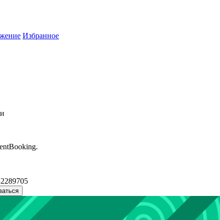
жение
Избранное
ти
entBooking.
32289705
ваться