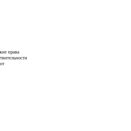
кие права
ствительности
от