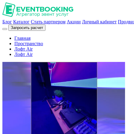
Блог
Каталог
Стать партнером
Акции
Личный кабинет
Продви
Запросить расчет
Главная
Пространство
Лофт Air
Лофт Air