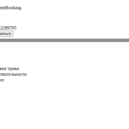
entBooking.
32289705
ваться
кие права
ствительности
от